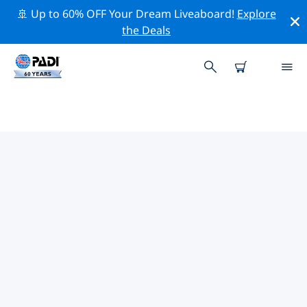
🚢 Up to 60% OFF Your Dream Liveaboard!
Explore
the Deals
TOP
NATUURBEHOUDSACTIVITEITEN
ROND LHAVIYANI ATOLL
(FAADHIPPOLHU)
Ontdek de natuurbehoudsactiviteiten rond Lhaviyani
Atoll (Faadhippolhu) met behulp van de bovenstaande
filters of de interactieve kaart.