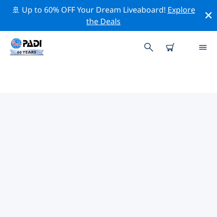
🚢 Up to 60% OFF Your Dream Liveaboard!
Explore
the Deals
TOP
NATUURBEHOUDSACTIVITEITEN
ROND KEY LARGO
Ontdek de natuurbehoudsactiviteiten rond Key Largo
met behulp van de bovenstaande filters of de
interactieve kaart.