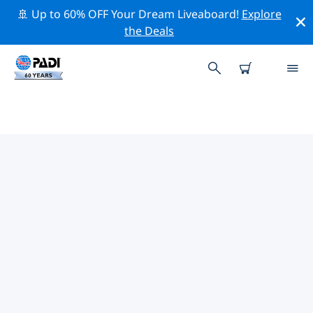
🚢 Up to 60% OFF Your Dream Liveaboard!
Explore
the Deals
TOP
NATUURBEHOUDSACTIVITEITEN
ROND KAAPVERDIË
Ontdek de natuurbehoudsactiviteiten rond Kaapverdië
met behulp van de bovenstaande filters of de
interactieve kaart.