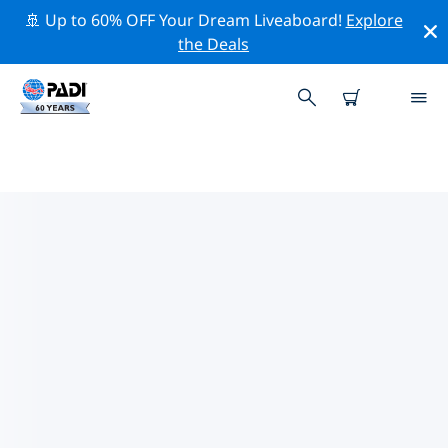
🚢 Up to 60% OFF Your Dream Liveaboard!
Explore
the Deals
TOP
NATUURBEHOUDSACTIVITEITEN
ROND GROOT EILAND
Ontdek de natuurbehoudsactiviteiten rond Groot
Eiland met behulp van de bovenstaande filters of de
interactieve kaart.