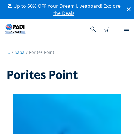
🚢 Up to 60% OFF Your Dream Liveaboard!
Explore
the Deals
...
/
Saba
Porites Point
Porites Point