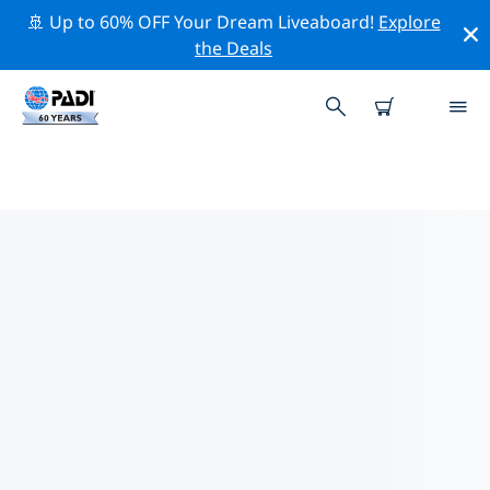
🚢 Up to 60% OFF Your Dream Liveaboard!
Explore
the Deals
TOPDUIKLOCATIES ROND ZUID-
GEORGIA EN DE ZUIDELIJKE
SANDWICHEILANDEN
Er zijn momenteel geen duiklocaties op Zuid-Georgia
en de Zuidelijke Sandwicheilandenvermeld.
Verken de duiklocatie rond Zuid-Georgia en de
Zuidelijke Sandwicheilanden met behulp van de
bovenstaande filters of de interactieve kaart. Bekijk
ook de detailpagina van elke duiklocatie en breng uw
stem uit als u de locatie kent.