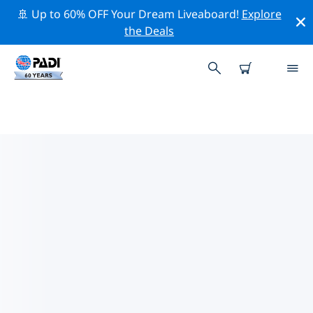
🚢 Up to 60% OFF Your Dream Liveaboard!
Explore
the Deals
TOPDUIKLOCATIES ROND
VLADIVOSTOK
Er is momenteel 1 duiklocatie vermeld rond
Vladivostok, waarvan 1 is Rif duik.
Verken de duiklocatie rond Vladivostok met behulp
van de bovenstaande filters of de interactieve kaart.
Bekijk ook de detailpagina van elke duiklocatie en
breng uw stem uit als u de locatie kent.