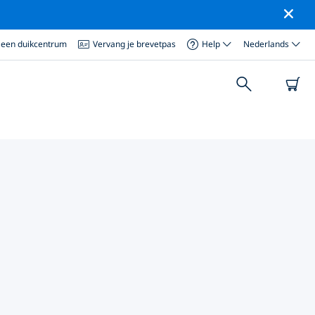
 een duikcentrum
Vervang je brevetpas
Help
Nederlands