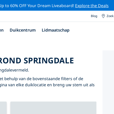
Up to 60% OFF Your Dream Liveaboard!
Explore the Deals
Blog
Zoek
en
Duikcentrum
Lidmaatschap
ROND SPRINGDALE
ingdalevermeld.
t behulp van de bovenstaande filters of de
agina van elke duiklocatie en breng uw stem uit als