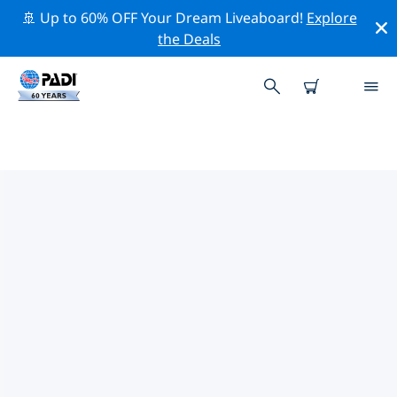
🚢 Up to 60% OFF Your Dream Liveaboard!
Explore
the Deals
TOPDUIKLOCATIES ROND
ONEONTA
Er zijn momenteel geen duiklocaties Oneontavermeld.
Verken de duiklocatie rond Oneonta met behulp van
de bovenstaande filters of de interactieve kaart. Bekijk
ook de detailpagina van elke duiklocatie en breng uw
stem uit als u de locatie kent.