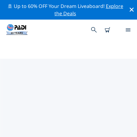
🚢 Up to 60% OFF Your Dream Liveaboard!
Explore
the Deals
TOPDUIKLOCATIES ROND
SURREY
Er zijn momenteel 4 duikplekken vermeld rond Surrey,
waarvan 3 zijn Meer duiken, 2 zijn Wrak duiken En 1 is
Steengroeve duik.
Verken de duiklocatie rond Surrey met behulp van de
bovenstaande filters of de interactieve kaart. Bekijk
ook de detailpagina van elke duiklocatie en breng uw
stem uit als u de locatie kent.