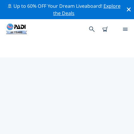
🚢 Up to 60% OFF Your Dream Liveaboard!
Explore
the Deals
TOPDUIKLOCATIES ROND
VATICAANSTAD
Er zijn momenteel geen duiklocaties
Vaticaanstadvermeld.
Verken de duiklocatie rond Vaticaanstad met behulp
van de bovenstaande filters of de interactieve kaart.
Bekijk ook de detailpagina van elke duiklocatie en
breng uw stem uit als u de locatie kent.