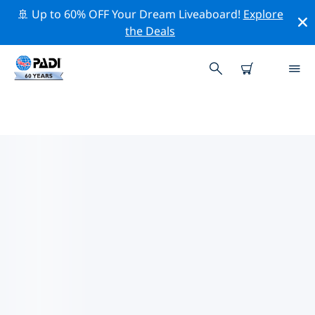
🚢 Up to 60% OFF Your Dream Liveaboard!
Explore
the Deals
TOPDUIKLOCATIES ROND
EDIRNE
Er zijn momenteel geen duiklocaties Edirnevermeld.
Verken de duiklocatie rond Edirne met behulp van de
bovenstaande filters of de interactieve kaart. Bekijk
ook de detailpagina van elke duiklocatie en breng uw
stem uit als u de locatie kent.