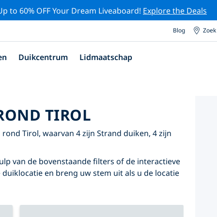
Up to 60% OFF Your Dream Liveaboard!
Explore the Deals
Blog
Zoek
en
Duikcentrum
Lidmaatschap
ROND TIROL
ond Tirol, waarvan 4 zijn Strand duiken, 4 zijn
lp van de bovenstaande filters of de interactieve
 duiklocatie en breng uw stem uit als u de locatie