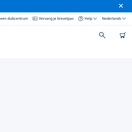
 een duikcentrum
Vervang je brevetpas
Help
Nederlands