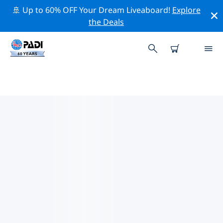
🚢 Up to 60% OFF Your Dream Liveaboard!
Explore
the Deals
TOPDUIKLOCATIES ROND TEST
Er zijn momenteel geen duiklocaties Testvermeld.
Verken de duiklocatie rond Test met behulp van de
bovenstaande filters of de interactieve kaart. Bekijk
ook de detailpagina van elke duiklocatie en breng uw
stem uit als u de locatie kent.