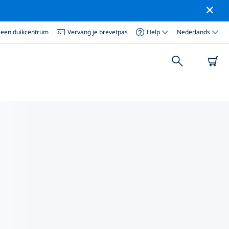
 een duikcentrum
Vervang je brevetpas
Help
Nederlands