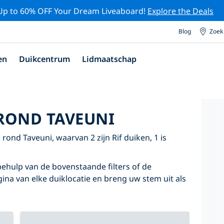
Up to 60% OFF Your Dream Liveaboard!
Explore the Deals
Blog
Zoek
en
Duikcentrum
Lidmaatschap
ROND TAVEUNI
ond Taveuni, waarvan 2 zijn Rif duiken, 1 is
ehulp van de bovenstaande filters of de
agina van elke duiklocatie en breng uw stem uit als