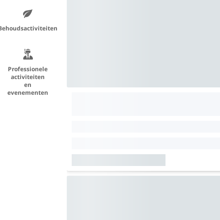
Behoudsactiviteiten
Professionele
activiteiten
en
evenementen