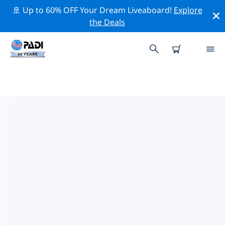
🚢 Up to 60% OFF Your Dream Liveaboard!
Explore
the Deals
TOPDUIKLOCATIES ROND
STIERMARKEN
Er zijn momenteel 2 duikplekken vermeld rond
Stiermarken, waarvan 2 zijn Meer duiken.
Verken de duiklocatie rond Stiermarken met behulp
van de bovenstaande filters of de interactieve kaart.
Bekijk ook de detailpagina van elke duiklocatie en
breng uw stem uit als u de locatie kent.