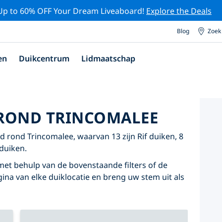
Up to 60% OFF Your Dream Liveaboard!
Explore the Deals
Blog
Zoek
en
Duikcentrum
Lidmaatschap
 ROND TRINCOMALEE
 rond Trincomalee, waarvan 13 zijn Rif duiken, 8
duiken.
met behulp van de bovenstaande filters of de
agina van elke duiklocatie en breng uw stem uit als