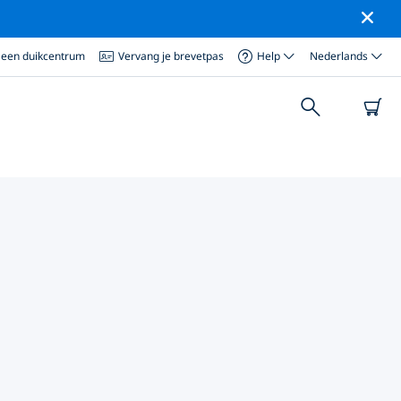
 een duikcentrum
Vervang je brevetpas
Help
Nederlands