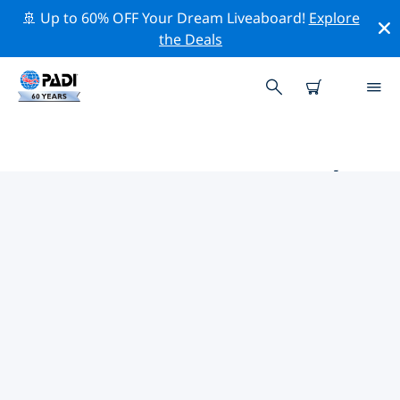
🚢 Up to 60% OFF Your Dream Liveaboard!
Explore
the Deals
TOPDUIKLOCATIES ROND CÁDIZ
Er zijn momenteel geen duiklocaties in Cádizvermeld.
Verken de duiklocatie rond Cádiz met behulp van de
bovenstaande filters of de interactieve kaart. Bekijk
ook de detailpagina van elke duiklocatie en breng uw
stem uit als u de locatie kent.