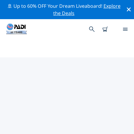
🚢 Up to 60% OFF Your Dream Liveaboard!
Explore
the Deals
TOPDUIKLOCATIES ROND
SOCORRO-EILAND
Er zijn momenteel geen duiklocaties bij Socorro-
eilandvermeld.
Verken de duiklocatie rond Socorro-eiland met behulp
van de bovenstaande filters of de interactieve kaart.
Bekijk ook de detailpagina van elke duiklocatie en
breng uw stem uit als u de locatie kent.