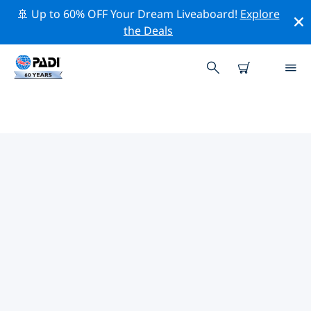
🚢 Up to 60% OFF Your Dream Liveaboard!
Explore
the Deals
TOPDUIKLOCATIES ROND FLIC-
EN-FLAC
Er zijn momenteel 4 duikplekken vermeld rond Flic-en-
Flac, waarvan 3 zijn Rif duiken, 1 is Grot duik En 1 is
Zwembad duik.
Verken de duiklocatie rond Flic-en-Flac met behulp van
de bovenstaande filters of de interactieve kaart. Bekijk
ook de detailpagina van elke duiklocatie en breng uw
stem uit als u de locatie kent.