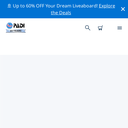
🚢 Up to 60% OFF Your Dream Liveaboard!
Explore
the Deals
TOPDUIKLOCATIES ROND
PENANG
Er zijn momenteel geen duiklocaties Penangvermeld.
Verken de duiklocatie rond Penang met behulp van de
bovenstaande filters of de interactieve kaart. Bekijk
ook de detailpagina van elke duiklocatie en breng uw
stem uit als u de locatie kent.