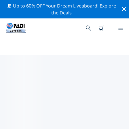
🚢 Up to 60% OFF Your Dream Liveaboard!
Explore
the Deals
TOPDUIKLOCATIES ROND
PELOPONNESOS
Er zijn momenteel 7 duikplekken vermeld rond
Peloponnesos, waarvan 4 zijn Rif duiken, 3 zijn
Zandbodem duiken En 3 zijn Wand duiken.
Verken de duiklocatie rond Peloponnesos met behulp
van de bovenstaande filters of de interactieve kaart.
Bekijk ook de detailpagina van elke duiklocatie en
breng uw stem uit als u de locatie kent.