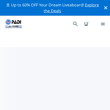
🚢 Up to 60% OFF Your Dream Liveaboard!
Explore
the Deals
TOPDUIKLOCATIES ROND
NOORDELIJKE MARIANA-
EILANDEN
Er zijn momenteel 15 duikplekken vermeld rond
Noordelijke Mariana-eilanden, waarvan 7 zijn Wand
duiken, 5 zijn Strand duiken En 5 zijn Rif duiken.
Verken de duiklocatie rond Noordelijke Mariana-
eilanden met behulp van de bovenstaande filters of de
interactieve kaart. Bekijk ook de detailpagina van elke
duiklocatie en breng uw stem uit als u de locatie kent.