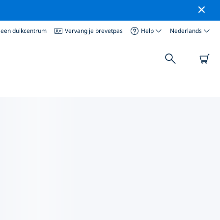
 een duikcentrum
Vervang je brevetpas
Help
Nederlands