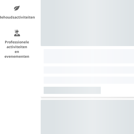
Behoudsactiviteiten
Professionele
activiteiten
en
evenementen