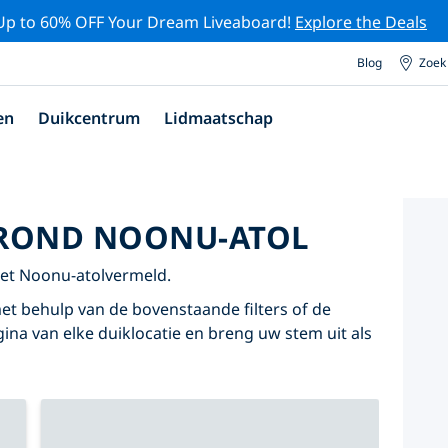
Up to 60% OFF Your Dream Liveaboard!
Explore the Deals
Blog
Zoek
en
Duikcentrum
Lidmaatschap
 ROND NOONU-ATOL
het Noonu-atolvermeld.
et behulp van de bovenstaande filters of de
agina van elke duiklocatie en breng uw stem uit als