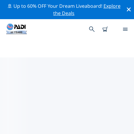
🚢 Up to 60% OFF Your Dream Liveaboard!
Explore
the Deals
TOPDUIKLOCATIES ROND
LANGKAWI
Er zijn momenteel 13 duikplekken vermeld rond
Langkawi, waarvan 12 zijn Rif duiken, 3 zijn
Zandbodem duiken En 2 zijn Wand duiken.
Verken de duiklocatie rond Langkawi met behulp van
de bovenstaande filters of de interactieve kaart. Bekijk
ook de detailpagina van elke duiklocatie en breng uw
stem uit als u de locatie kent.