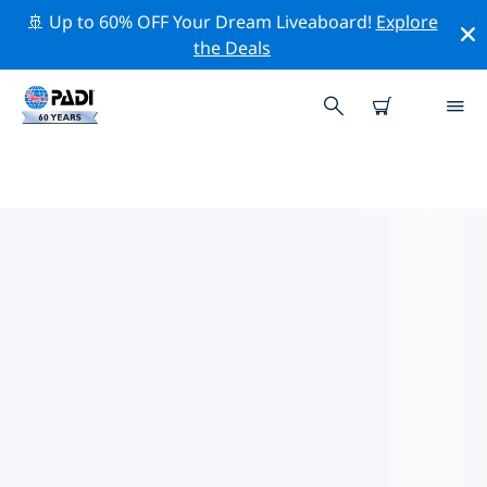
🚢 Up to 60% OFF Your Dream Liveaboard!
Explore
the Deals
TOPDUIKLOCATIES ROND ISOLA
ROSSA
Er zijn momenteel 5 duikplekken vermeld rond Isola
Rossa, waarvan 5 zijn Wand duiken, 4 zijn Puntrots
duiken En 4 zijn Rif duiken.
Verken de duiklocatie rond Isola Rossa met behulp van
de bovenstaande filters of de interactieve kaart. Bekijk
ook de detailpagina van elke duiklocatie en breng uw
stem uit als u de locatie kent.