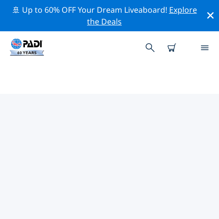
🚢 Up to 60% OFF Your Dream Liveaboard!
Explore
the Deals
TOPDUIKLOCATIES ROND
HA'APAI
Er zijn momenteel geen duiklocaties in
Ha'apaivermeld.
Verken de duiklocatie rond Ha'apai met behulp van de
bovenstaande filters of de interactieve kaart. Bekijk
ook de detailpagina van elke duiklocatie en breng uw
stem uit als u de locatie kent.