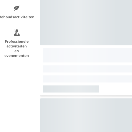
Behoudsactiviteiten
Professionele
activiteiten
en
evenementen