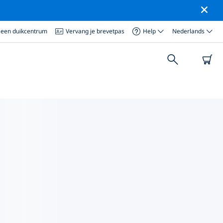
 een duikcentrum
Vervang je brevetpas
Help
Nederlands