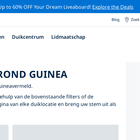
Up to 60% OFF Your Dream Liveaboard!
Explore the Deals
Blog
Zoek
en
Duikcentrum
Lidmaatschap
 ROND GUINEA
Guineavermeld.
ehulp van de bovenstaande filters of de
agina van elke duiklocatie en breng uw stem uit als