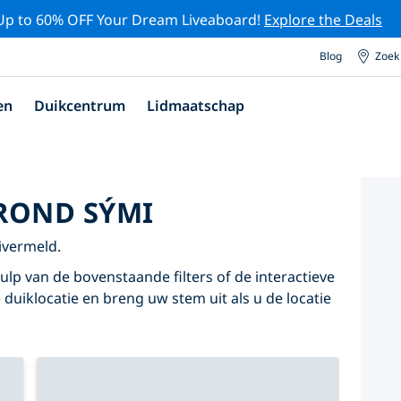
Up to 60% OFF Your Dream Liveaboard!
Explore the Deals
Blog
Zoek
en
Duikcentrum
Lidmaatschap
ROND SÝMI
ivermeld.
lp van de bovenstaande filters of de interactieve
 duiklocatie en breng uw stem uit als u de locatie