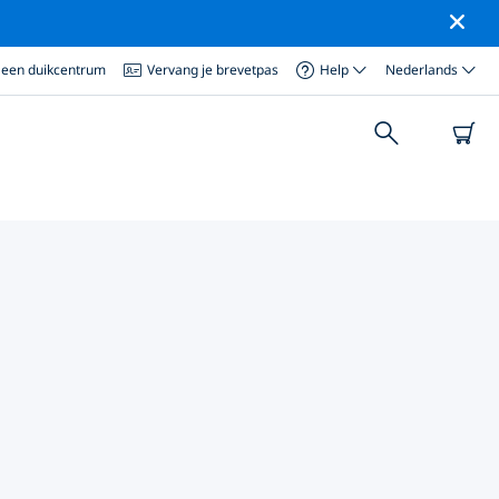
 een duikcentrum
Vervang je brevetpas
Help
Nederlands