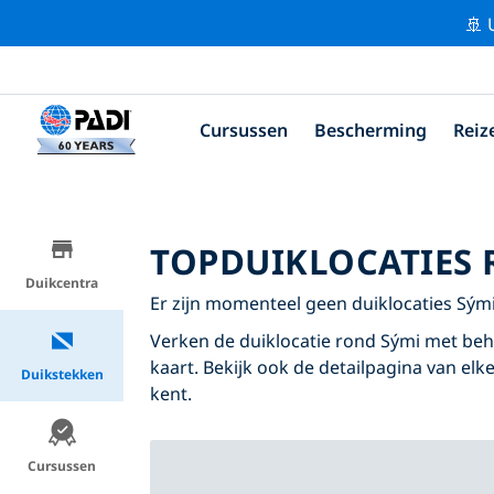
🚢 
Cursussen
Bescherming
Reiz
TOPDUIKLOCATIES 
Duikcentra
Er zijn momenteel geen duiklocaties Sým
Verken de duiklocatie rond Sými met behu
kaart. Bekijk ook de detailpagina van elke
Duikstekken
kent.
Cursussen