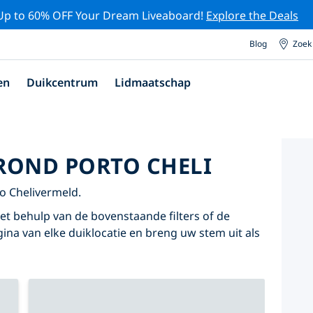
Up to 60% OFF Your Dream Liveaboard!
Explore the Deals
Blog
Zoek
en
Duikcentrum
Lidmaatschap
ROND PORTO CHELI
o Chelivermeld.
et behulp van de bovenstaande filters of de
agina van elke duiklocatie en breng uw stem uit als