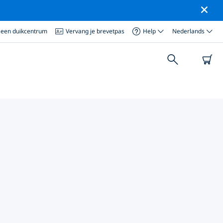
 een duikcentrum
Vervang je brevetpas
Help
Nederlands