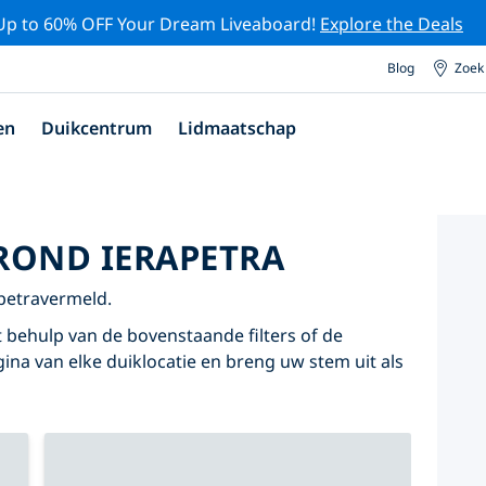
Up to 60% OFF Your Dream Liveaboard!
Explore the Deals
Blog
Zoek
en
Duikcentrum
Lidmaatschap
ROND IERAPETRA
apetravermeld.
 behulp van de bovenstaande filters of de
agina van elke duiklocatie en breng uw stem uit als