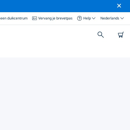
 een duikcentrum
Vervang je brevetpas
Help
Nederlands