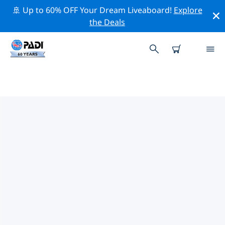
🚢 Up to 60% OFF Your Dream Liveaboard!
Explore
the Deals
TOPDUIKLOCATIES ROND
GEORGIA
Er is momenteel 1 duiklocatie vermeld rond Georgia,
waarvan 1 is Meer duik En 1 is Rivier duik.
Verken de duiklocatie rond Georgia met behulp van de
bovenstaande filters of de interactieve kaart. Bekijk
ook de detailpagina van elke duiklocatie en breng uw
stem uit als u de locatie kent.