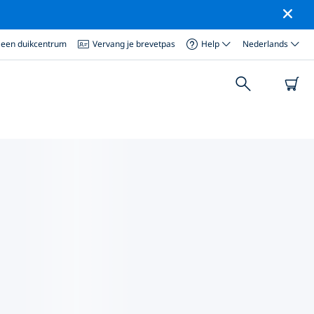
 een duikcentrum
Vervang je brevetpas
Help
Nederlands