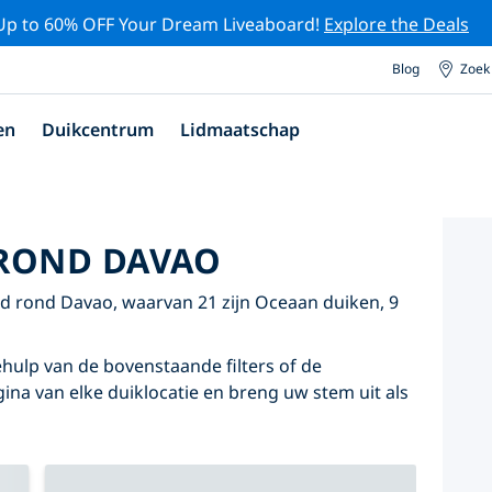
Up to 60% OFF Your Dream Liveaboard!
Explore the Deals
Blog
Zoek
en
Duikcentrum
Lidmaatschap
 ROND DAVAO
d rond Davao, waarvan 21 zijn Oceaan duiken, 9
hulp van de bovenstaande filters of de
agina van elke duiklocatie en breng uw stem uit als