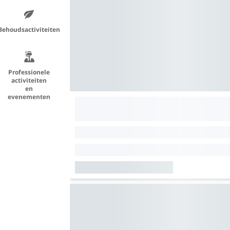
Behoudsactiviteiten
Professionele
activiteiten
en
evenementen