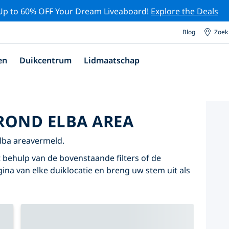
Up to 60% OFF Your Dream Liveaboard!
Explore the Deals
Blog
Zoek
en
Duikcentrum
Lidmaatschap
ROND ELBA AREA
Elba areavermeld.
 behulp van de bovenstaande filters of de
agina van elke duiklocatie en breng uw stem uit als