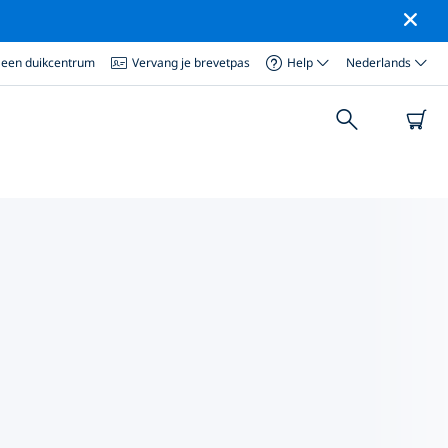
 een duikcentrum
Vervang je brevetpas
Help
Nederlands