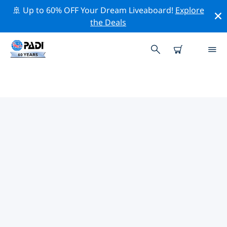
🚢 Up to 60% OFF Your Dream Liveaboard!
Explore
the Deals
TOPDUIKLOCATIES ROND EILAT
Er is momenteel 1 duiklocatie vermeld rond Eilat,
waarvan 1 is Strand duik, 1 is Rif duik En 1 is Wrak
duik.
Verken de duiklocatie rond Eilat met behulp van de
bovenstaande filters of de interactieve kaart. Bekijk
ook de detailpagina van elke duiklocatie en breng uw
stem uit als u de locatie kent.