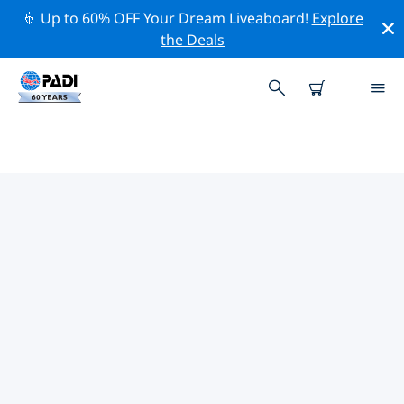
🚢 Up to 60% OFF Your Dream Liveaboard!
Explore
the Deals
TOPDUIKLOCATIES ROND
PADERBORN
Er zijn momenteel 2 duikplekken vermeld rond
Paderborn, waarvan 2 zijn Meer duiken, 2 zijn Wrak
duiken En 1 is Grot duik.
Verken de duiklocatie rond Paderborn met behulp van
de bovenstaande filters of de interactieve kaart. Bekijk
ook de detailpagina van elke duiklocatie en breng uw
stem uit als u de locatie kent.