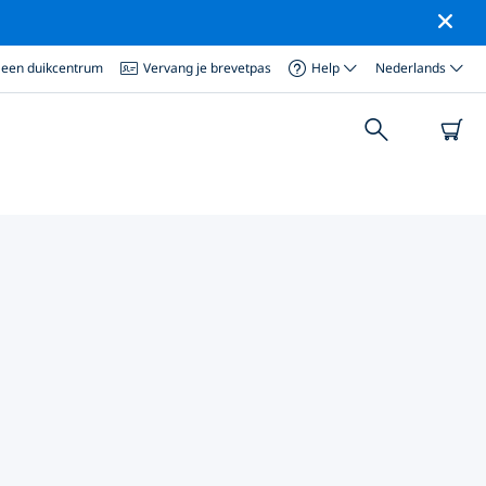
 een duikcentrum
Vervang je brevetpas
Help
Nederlands