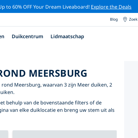
Up to 60% OFF Your Dream Liveaboard!
Explore the Deals
Blog
Zoek
en
Duikcentrum
Lidmaatschap
 ROND MEERSBURG
 rond Meersburg, waarvan 3 zijn Meer duiken, 2
duiken.
t behulp van de bovenstaande filters of de
agina van elke duiklocatie en breng uw stem uit als