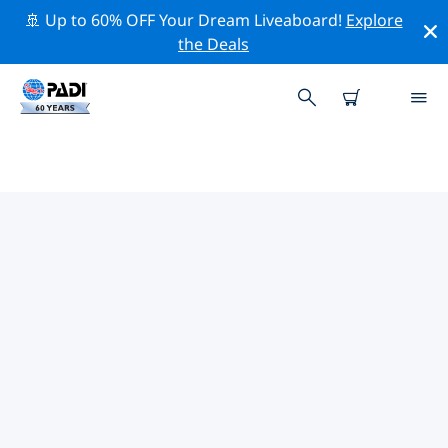
🚢 Up to 60% OFF Your Dream Liveaboard!
Explore
the Deals
TOPDUIKLOCATIES ROND
ZHANGZHOU
Er zijn momenteel geen duiklocaties
Zhangzhouvermeld.
Verken de duiklocatie rond Zhangzhou met behulp
van de bovenstaande filters of de interactieve kaart.
Bekijk ook de detailpagina van elke duiklocatie en
breng uw stem uit als u de locatie kent.