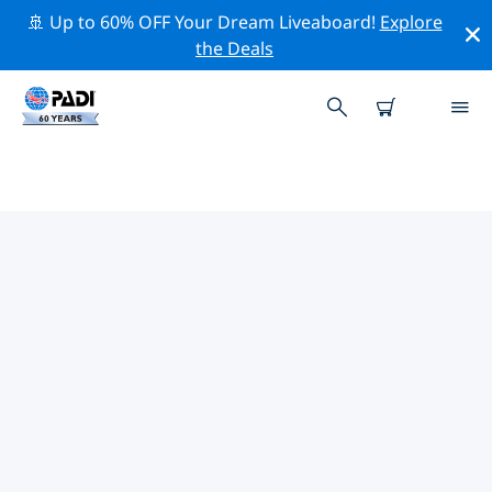
🚢 Up to 60% OFF Your Dream Liveaboard!
Explore
the Deals
TOPDUIKLOCATIES ROND YUXI
Er is momenteel 1 duiklocatie vermeld rond Yuxi,
waarvan 1 is Meer duik.
Verken de duiklocatie rond Yuxi met behulp van de
bovenstaande filters of de interactieve kaart. Bekijk
ook de detailpagina van elke duiklocatie en breng uw
stem uit als u de locatie kent.