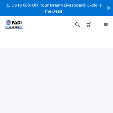
🚢 Up to 60% OFF Your Dream Liveaboard!
Explore
the Deals
TOPDUIKLOCATIES ROND
NANTONG
Er zijn momenteel geen duiklocaties Nantongvermeld.
Verken de duiklocatie rond Nantong met behulp van
de bovenstaande filters of de interactieve kaart. Bekijk
ook de detailpagina van elke duiklocatie en breng uw
stem uit als u de locatie kent.