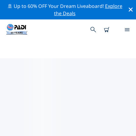
🚢 Up to 60% OFF Your Dream Liveaboard!
Explore
the Deals
TOPDUIKLOCATIES ROND
TOBERMORY
Er zijn momenteel 2 duikplekken vermeld rond
Tobermory, waarvan 1 is Meer duik En 1 is Wrak duik.
Verken de duiklocatie rond Tobermory met behulp van
de bovenstaande filters of de interactieve kaart. Bekijk
ook de detailpagina van elke duiklocatie en breng uw
stem uit als u de locatie kent.