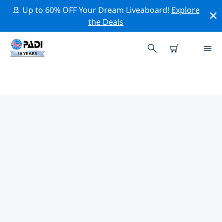
🚢 Up to 60% OFF Your Dream Liveaboard!
Explore
the Deals
TOPDUIKLOCATIES ROND
HAMILTON
Er is momenteel 1 duiklocatie vermeld rond Hamilton,
waarvan 1 is Meer duik En 1 is Steengroeve duik.
Verken de duiklocatie rond Hamilton met behulp van
de bovenstaande filters of de interactieve kaart. Bekijk
ook de detailpagina van elke duiklocatie en breng uw
stem uit als u de locatie kent.