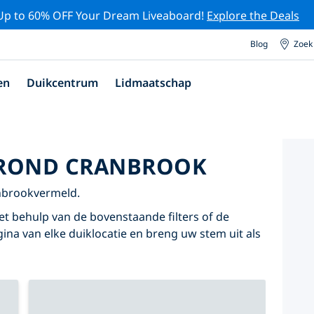
Up to 60% OFF Your Dream Liveaboard!
Explore the Deals
Blog
Zoek
en
Duikcentrum
Lidmaatschap
 ROND CRANBROOK
anbrookvermeld.
t behulp van de bovenstaande filters of de
agina van elke duiklocatie en breng uw stem uit als