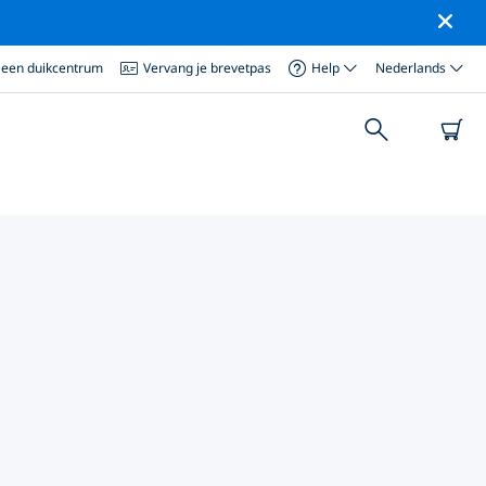
 een duikcentrum
Vervang je brevetpas
Help
Nederlands