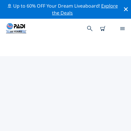
🚢 Up to 60% OFF Your Dream Liveaboard!
Explore
the Deals
TOPDUIKLOCATIES ROND
BRUNEI
Er zijn momenteel 8 duikplekken vermeld rond Brunei,
waarvan 6 zijn Wrak duiken, 3 zijn Rif duiken En 2 zijn
Zandbodem duiken.
Verken de duiklocatie rond Brunei met behulp van de
bovenstaande filters of de interactieve kaart. Bekijk
ook de detailpagina van elke duiklocatie en breng uw
stem uit als u de locatie kent.