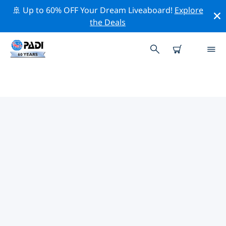
🚢 Up to 60% OFF Your Dream Liveaboard!
Explore
the Deals
TOPDUIKLOCATIES ROND
ARRAIAL DO CABO
Er zijn momenteel 6 duikplekken vermeld rond Arraial
do Cabo, waarvan 3 zijn Wand duiken, 2 zijn Drift
duiken En 2 zijn Rif duiken.
Verken de duiklocatie rond Arraial do Cabo met
behulp van de bovenstaande filters of de interactieve
kaart. Bekijk ook de detailpagina van elke duiklocatie
en breng uw stem uit als u de locatie kent.