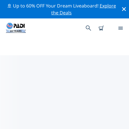
🚢 Up to 60% OFF Your Dream Liveaboard!
Explore
the Deals
TOPDUIKLOCATIES ROND
ANGRA DOS REIS
Er zijn momenteel geen duiklocaties Angra dos
Reisvermeld.
Verken de duiklocatie rond Angra dos Reis met behulp
van de bovenstaande filters of de interactieve kaart.
Bekijk ook de detailpagina van elke duiklocatie en
breng uw stem uit als u de locatie kent.