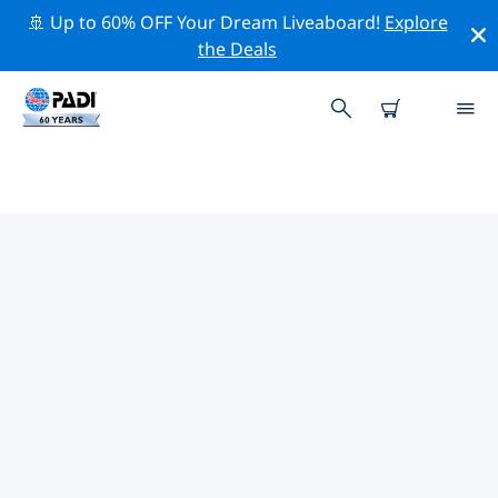
🚢 Up to 60% OFF Your Dream Liveaboard!
Explore
the Deals
TOPDUIKLOCATIES ROND
ARIZONA
Er zijn momenteel 3 duikplekken vermeld rond
Arizona, waarvan 3 zijn Meer duiken.
Verken de duiklocatie rond Arizona met behulp van de
bovenstaande filters of de interactieve kaart. Bekijk
ook de detailpagina van elke duiklocatie en breng uw
stem uit als u de locatie kent.