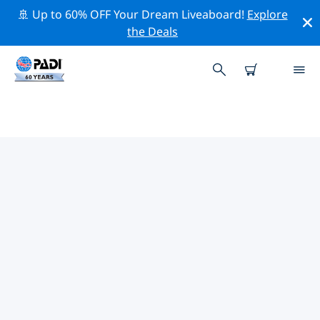
🚢 Up to 60% OFF Your Dream Liveaboard!
Explore
the Deals
TOPDUIKLOCATIES ROND
ANDERE FRANSE REGIO'S
Er zijn momenteel 7 duikplekken vermeld rond Andere
Franse regio's, waarvan 5 zijn Meer duiken, 3 zijn
Strand duiken En 2 zijn Zwembad duiken.
Verken de duiklocatie rond Andere Franse regio's met
behulp van de bovenstaande filters of de interactieve
kaart. Bekijk ook de detailpagina van elke duiklocatie
en breng uw stem uit als u de locatie kent.