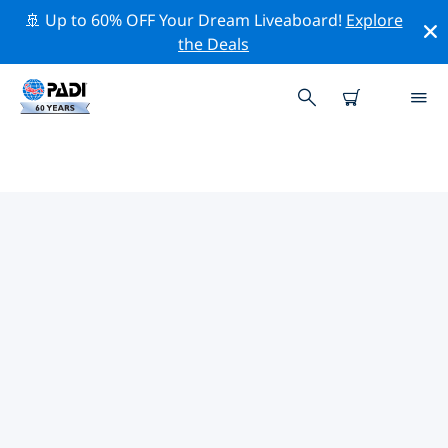
🚢 Up to 60% OFF Your Dream Liveaboard!
Explore
the Deals
PADI-DUIKCENTRA IN
RAROGTONGA
Vind de PADI-duikwinkel in Rarogtonga die bij je past
door de bovenstaande filters of de interactieve kaart
te gebruiken. Al onze duikcentra in Rarogtonga bieden
uitstekende opleidingen, veel leuke activiteiten en
voldoen aan de strikte kwaliteitsnormen van PADI.