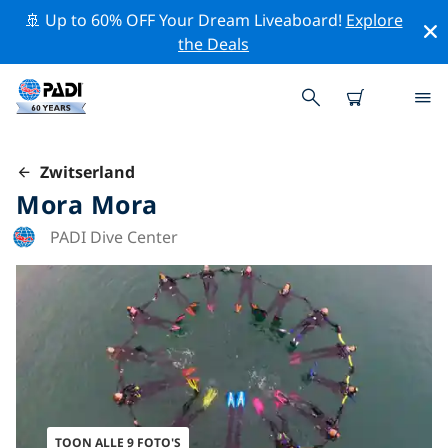
🚢 Up to 60% OFF Your Dream Liveaboard!
Explore
the Deals
Zwitserland
Mora Mora
PADI Dive Center
TOON ALLE 9 FOTO'S